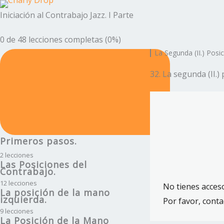
Saltar
Ant
Sig
Iniciación al Contrabajo Jazz. I Parte
eri
uie
al
or
nte
contenido
0 de 48 lecciones completas (0%)
La Segunda (II.) Posi
32. La segunda (II.)
Primeros pasos.
2 lecciones
Las Posiciones del
1. Afinación del Contrabajo.
Contrabajo.
12 lecciones
2. Afinación por armónicos
No tienes acceso
La posición de la mano
3. Introducción y Posición Media.
del contrabajo.
izquierda.
Por favor, conta
9 lecciones
4. Primera posición. (I.)
La Posición de la Mano
15. La posición de la mano izquierda.