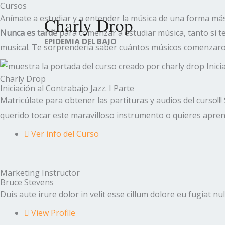
Cursos
Ir
Anímate a estudiar y a entender la música de una forma más
Charly Drop
al
Nunca es tarde
para comenzar a estudiar música, tanto si t
contenido
EPIDEMIA DEL BAJO
musical. Te sorprendería saber cuántos músicos comenzaron
Charly Drop
Iniciación al Contrabajo Jazz. I Parte
Matricúlate para obtener las partituras y audios del curso!!!
querido tocar este maravilloso instrumento o quieres apren
Ver info del Curso
Marketing Instructor
Bruce Stevens
Duis aute irure dolor in velit esse cillum dolore eu fugiat nu
View Profile