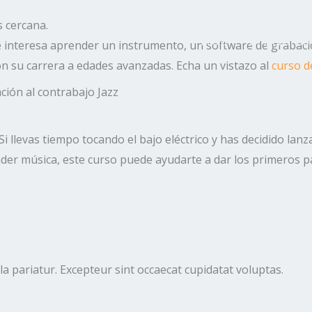
 cercana.
Inicio
Empezar un
e interesa aprender un instrumento, un software de grabació
 su carrera a edades avanzadas. Echa un vistazo al
curso d
 Si llevas tiempo tocando el bajo eléctrico y has decidido la
der música, este curso puede ayudarte a dar los primeros p
lla pariatur. Excepteur sint occaecat cupidatat voluptas.