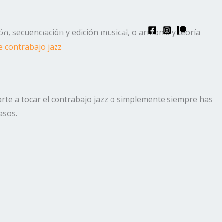
 Curso
Acceder
Contacto
n, secuenciación y edición musical, o armonía y teoría
e contrabajo jazz
nzarte a tocar el contrabajo jazz o simplemente siempre has
asos.