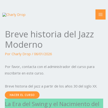
Ir
al
contenido
Breve historia del Jazz
LA
EL
COOL
VANGUARDIA
ERA
NACIMIENTO
JAZZ
Y
DEL
DEL
Y
FRAGMENTACIÓN
SWING
JAZZ
HARD
Y
MODERNO
BOP
Moderno
EL
Y
NACIMIENTO
EL
DEL
BEBOP
ESTRELLATO
Por
Charly Drop
/
06/01/2026
Por favor, contacta con el administrador del curso para
inscribirte en este curso.
Breve historia del jazz a partir de los años 30 del siglo XX.
HACER EL CURSO
La Era del Swing y el Nacimiento del