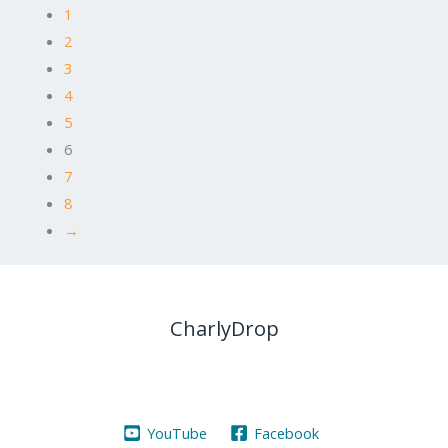
1
2
3
4
5
6
7
8
→
CharlyDrop
YouTube
Facebook