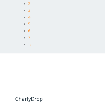
2
3
4
5
6
7
→
CharlyDrop