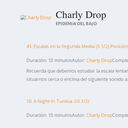
Ir
Charly Drop
al
contenido
EPIDEMIA DEL BAJO
41. Escalas en la Segunda Media (II.1/2) Posició
Duración: 10 minutos
Autor:
Charly Drop
Complej
Recuerda que debemos estudiar la escala lent
situarnos cerca o encima del siguiente sonido a e
10. A Night In Tunisia. (III.1/2)
Duración: 10 minutos
Autor:
Charly Drop
Complej