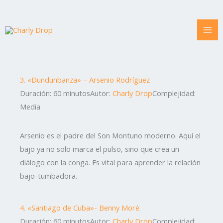
Ir
al
contenido
3. «Dundunbanza» – Arsenio Rodríguez
Duración: 60 minutos
Autor:
Charly Drop
Complejidad:
Media
Arsenio es el padre del Son Montuno moderno. Aquí el
bajo ya no solo marca el pulso, sino que crea un
diálogo con la conga. Es vital para aprender la relación
bajo-tumbadora.
4. «Santiago de Cuba»- Benny Moré.
Duración: 60 minutos
Autor:
Charly Drop
Complejidad: